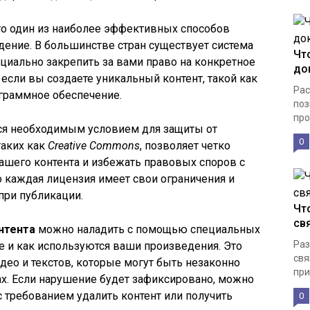
то один из наиболее эффективных способов
дение. В большинстве стран существует система
Чт
ициально закрепить за вами право на конкретное
до
если вы создаете уникальный контент, такой как
Рас
ограммное обеспечение.
поз
про
ся необходимым условием для защиты от
0
таких как
Creative Commons
, позволяет четко
ашего контента и избежать правовых споров с
о каждая лицензия имеет свои ограничения и
при публикации.
Чт
св
нтента
можно наладить с помощью специальных
Раз
е и как используются ваши произведения. Это
свя
део и текстов, которые могут быть незаконно
при
х. Если нарушение будет зафиксировано, можно
с требованием удалить контент или получить
0