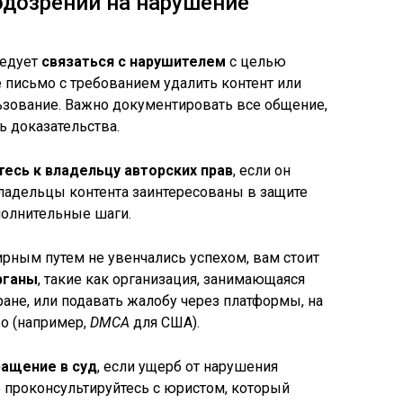
одозрении на нарушение
ледует
связаться с нарушителем
с целью
е письмо с требованием удалить контент или
ьзование. Важно документировать все общение,
ь доказательства.
тесь к владельцу авторских прав
, если он
владельцы контента заинтересованы в защите
полнительные шаги.
рным путем не увенчались успехом, вам стоит
рганы
, такие как организация, занимающаяся
ране, или подавать жалобу через платформы, на
о (например,
DMCA
для США).
ащение в суд
, если ущерб от нарушения
о проконсультируйтесь с юристом, который