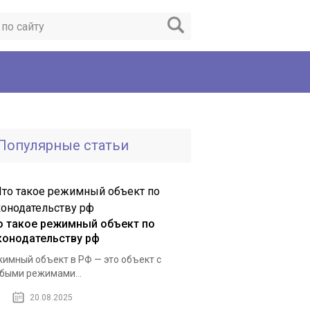
Популярные статьи
о такое режимный объект по
конодательству рф
имный объект в РФ — это объект с
быми режимами...
20.08.2025