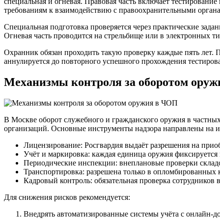
специальная и огневая. Правовая часть включает тестирование
требованиям к взаимодействию с правоохранительными орган
Специальная подготовка проверяется через практические зада
Огневая часть проводится на стрельбище или в электронных ти
Охранник обязан проходить такую проверку каждые пять лет. 
аннулируется до повторного успешного прохождения тестиров
Механизмы контроля за оборотом ору
В Москве оборот служебного и гражданского оружия в частных
организаций. Основные инструменты надзора направлены на и
Лицензирование: Росгвардия выдаёт разрешения на приоб
Учёт и маркировка: каждая единица оружия фиксируется
Периодические инспекции: внеплановые проверки складо
Транспортировка: разрешена только в опломбированных 
Кадровый контроль: обязательная проверка сотрудников в
Для снижения рисков рекомендуется:
Внедрять автоматизированные системы учёта с онлайн-д