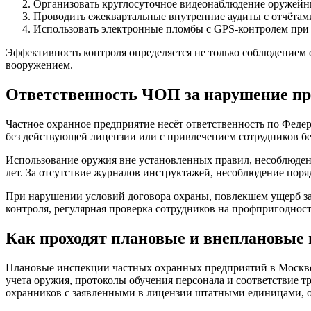
Организовать круглосуточное видеонаблюдение оружейны
Проводить ежеквартальные внутренние аудиты с отчётам
Использовать электронные пломбы с GPS-контролем при
Эффективность контроля определяется не только соблюдением
вооружением.
Ответственность ЧОП за нарушение пр
Частное охранное предприятие несёт ответственность по Феде
без действующей лицензии или с привлечением сотрудников б
Использование оружия вне установленных правил, несоблюдени
лет. За отсутствие журналов инструктажей, несоблюдение поряд
При нарушении условий договора охраны, повлекшем ущерб за
контроля, регулярная проверка сотрудников на профпригоднос
Как проходят плановые и внеплановые
Плановые инспекции частных охранных предприятий в Москве
учета оружия, протоколы обучения персонала и соответствие
охранников с заявленными в лицензии штатными единицами, оц