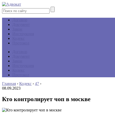
Договор
Документ
Закон
Инструкция
Кодекс
Протокол
Договор
Документ
Закон
Инструкция
Кодекс
Протокол
Главная
›
Кодекс
›
47
›
08.09.2023
Кто контролирует чоп в москве