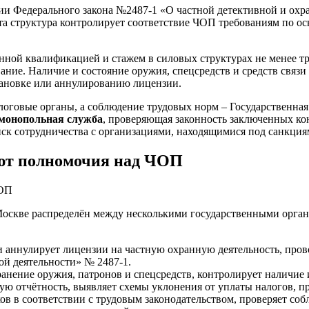
и Федерального закона №2487-1 «О частной детективной и охра
Эта структура контролирует соответствие ЧОП требованиям по ос
ной квалификацией и стажем в силовых структурах не менее тре
ние. Наличие и состояние оружия, спецсредств и средств связ
тановке или аннулированию лицензии.
говые органы, а соблюдение трудовых норм – Государственная 
монопольная служба
, проверяющая законность заключенных кон
иск сотрудничества с организациями, находящимися под санкция
еют полномочия над ЧОП
Москве распределён между несколькими государственными орган
и аннулирует лицензии на частную охранную деятельность, про
ой деятельности» № 2487-1.
ранение оружия, патронов и спецсредств, контролирует наличие
ую отчётность, выявляет схемы уклонения от уплаты налогов, п
ов в соответствии с трудовым законодательством, проверяет соб