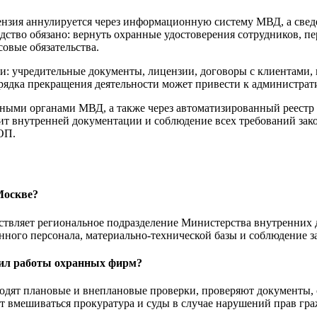
нзия аннулируется через информационную систему МВД, а свед
дство обязано: вернуть охранные удостоверения сотрудников, 
совые обязательства.
и: учредительные документы, лицензии, договоры с клиентами, 
ядка прекращения деятельности может привести к администрат
ными органами МВД, а также через автоматизированный реестр
ит внутренней документации и соблюдение всех требований зако
ОП.
Москве?
твляет региональное подразделение Министерства внутренних д
ого персонала, материально-технической базы и соблюдение за
вил работы охранных фирм?
дят плановые и внеплановые проверки, проверяют документы, 
т вмешиваться прокуратура и суды в случае нарушений прав гра