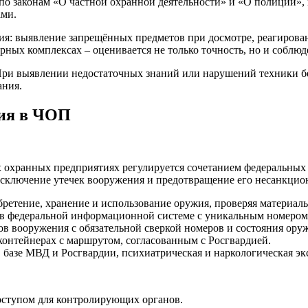
 по законам «О частной охранной деятельности» и «О полиции»,
ами.
ния: выявление запрещённых предметов при досмотре, реагиров
рных комплексах – оценивается не только точность, но и соблю
При выявлении недостаточных знаний или нарушений техники без
ания.
жия в ЧОП
 охранных предприятиях регулируется сочетанием федеральных 
сключение утечек вооружения и предотвращение его несанкцио
ретение, хранение и использование оружия, проверяя материаль
 в федеральной информационной системе с уникальным номером
в вооружения с обязательной сверкой номеров и состояния оруж
контейнерах с маршрутом, согласованным с Росгвардией.
 базе МВД и Росгвардии, психиатрическая и наркологическая эксп
оступом для контролирующих органов.