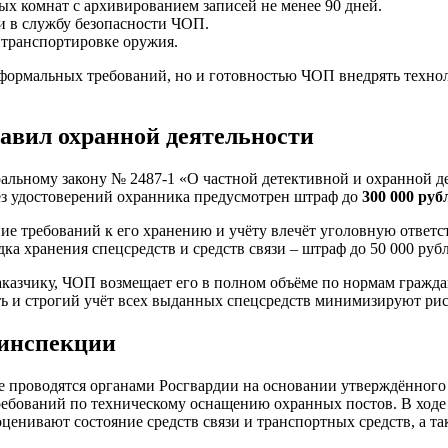
х комнат с архивированием записей не менее 90 дней.
и в службу безопасности ЧОП.
 транспортировке оружия.
 формальных требований, но и готовностью ЧОП внедрять техно
авил охранной деятельности
ральному закону № 2487-1 «О частной детективной и охранной 
ез удостоверений охранника предусмотрен штраф до
300 000 руб
е требований к его хранению и учёту влечёт уголовную ответс
ка хранения спецсредств и средств связи – штраф до 50 000 руб
казчику, ЧОП возмещает его в полном объёме по нормам гражда
ть и строгий учёт всех выданных спецсредств минимизируют рис
 инспекции
 проводятся органами Росгвардии на основании утверждённого
 требований по техническому оснащению охранных постов. В ход
енивают состояние средств связи и транспортных средств, а та