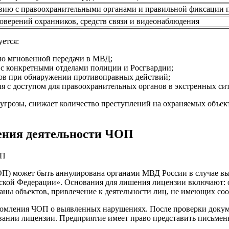
вию с правоохранительными органами и правильной фиксации 
оверений охранников, средств связи и видеонаблюдения
ется:
ью мгновенной передачи в МВД;
 с конкретными отделами полиции и Росгвардии;
ков при обнаружении противоправных действий;
 с доступом для правоохранительных органов в экстренных си
угрозы, снижает количество преступлений на охраняемых объек
ения деятельности ЧОП
ЧОП) может быть аннулирована органами МВД России в случае в
йской Федерации». Основания для лишения лицензии включают: 
аны объектов, привлечение к деятельности лиц, не имеющих со
омления ЧОП о выявленных нарушениях. После проверки докуме
ании лицензии. Предприятие имеет право представить письменн