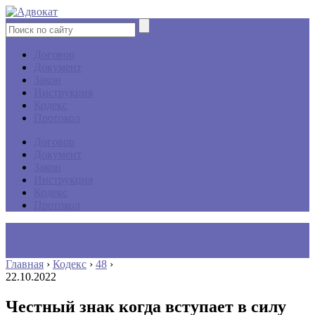
Договор
Документ
Закон
Инструкция
Кодекс
Протокол
Договор
Документ
Закон
Инструкция
Кодекс
Протокол
Главная
›
Кодекс
›
48
›
22.10.2022
Честный знак когда вступает в силу