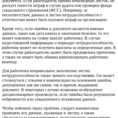
документа. Если работодатель принял невалидный листок, он
рискует понести штраф в случае аудита или проверки фонда
социального страхования (ФСС). Например, за
несоответствие данных в листке нетрудоспособности с
отчетностью может быть наложен штраф на организацию.
Кроме того, если ошибки в документе касаются важных
данных, таких как дата начала и окончания болезни, то это
может повлиять на сумму выплат работнику. В случае
недостоверной информации о периодах нетрудоспособности,
работник может не получить выплаты за определенные дни. В
этом случае работодателю может быть предъявлена претензия,
а также он может быть обязана компенсировать работнику
разницу.
Для работника неправильное заполнение листка
нетрудоспособности также чревато последствиями. Он может
столкнуться с отказом в компенсации на основании ошибок,
допущенных как им самим, так и врачом, выдавшим
документ. В некоторых случаях возможно возбуждение
дисциплинарных производств, если ошибка была результатом
небрежности или умышленного искажения данных.
Чтобы избежать таких проблем, следует внимательно
проверять все данные, указанные в листке, а также
обращаться за разъяснениями к медицинскому учреждению