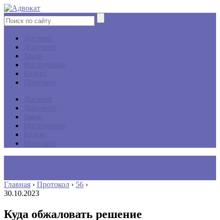
Договор
Документ
Закон
Инструкция
Кодекс
Протокол
Договор
Документ
Закон
Инструкция
Кодекс
Протокол
Главная
›
Протокол
›
56
›
30.10.2023
Куда обжаловать решение