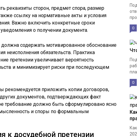
Под
ать реквизиты сторон, предмет спора, размер
отв
 также ссылку на нормативные акты и условия
про
ния. Важно включить конкретные сроки
0
 уведомления о получении документа.
я должна содержать мотивированное обоснование
Чт
вия неисполнения обязательств. Практика
ние претензии увеличивает вероятность
Под
раб
льств и минимизирует риски при последующем
пла
0
лы рекомендуется приложить копии договоров,
и других документов, подтверждающих факт
ое требование должно быть сформулировано ясно
смысленность и споры по формальным
Ка
пр
Как
я к досудебной претензии
202