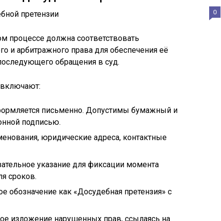
0
ом процессе должна соответствовать
о и арбитражного права для обеспечения её
последующего обращения в суд.
 включают:
формляется письменно. Допустимы бумажный и
онной подписью.
енования, юридические адреса, контактные
ательное указание для фиксации момента
ля сроков.
ое обозначение как «Досудебная претензия» с
ое изложение нарушенных прав, ссылаясь на