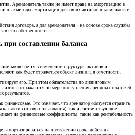
 актив. Арендодатель также не имеет права на амортизацию в
азличные методы амортизации для своих активов в зависимости
ствия договора, а для арендодателя – на основе срока службы
я в его собственности.
 при составлении баланса
яние заключается в изменении структуры активов и
ляют, как будет отражаться объект лизинга в отчетности.
тизирует его. При этом обязательства по лизинговым
т лизинга отражаются по мере поступления арендных платежей,
х результатов.
 финансовые. Это означает, что арендатор обязуется отразить
я как актив (право пользования), так и соответствующие
о влияет на финансовые коэффициенты, такие как рентабельность
удет амортизироваться на протяжении срока действия