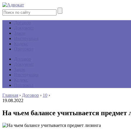
Договор
Документ
Закон
Инструкция
Кодекс
Протокол
Договор
Документ
Закон
Инструкция
Кодекс
Протокол
Главная
›
Договор
›
10
›
19.08.2022
На чьем балансе учитывается предмет 