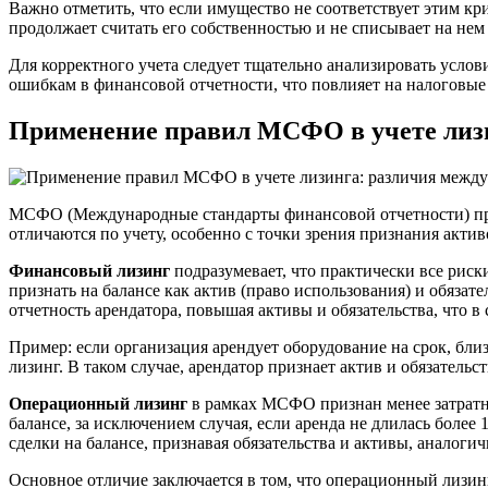
Важно отметить, что если имущество не соответствует этим кр
продолжает считать его собственностью и не списывает на не
Для корректного учета следует тщательно анализировать усло
ошибкам в финансовой отчетности, что повлияет на налоговые 
Применение правил МСФО в учете лиз
МСФО (Международные стандарты финансовой отчетности) пред
отличаются по учету, особенно с точки зрения признания активо
Финансовый лизинг
подразумевает, что практически все риск
признать на балансе как актив (право использования) и обязат
отчетность арендатора, повышая активы и обязательства, что 
Пример: если организация арендует оборудование на срок, бли
лизинг. В таком случае, арендатор признает актив и обязатель
Операционный лизинг
в рамках МСФО признан менее затратным
балансе, за исключением случая, если аренда не длилась боле
сделки на балансе, признавая обязательства и активы, аналог
Основное отличие заключается в том, что операционный лизинг