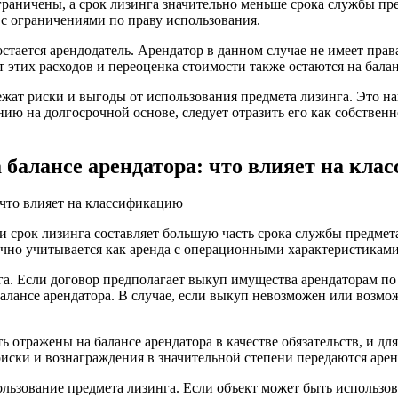
раничены, а срок лизинга значительно меньше срока службы пред
 с ограничениями по праву использования.
тается арендодатель. Арендатор в данном случае не имеет права
т этих расходов и переоценка стоимости также остаются на балан
ежат риски и выгоды от использования предмета лизинга. Это н
ию на долгосрочной основе, следует отразить его как собствен
а балансе арендатора: что влияет на кл
ли срок лизинга составляет большую часть срока службы предмет
чно учитывается как аренда с операционными характеристиками 
. Если договор предполагает выкуп имущества арендаторам по ц
алансе арендатора. В случае, если выкуп невозможен или возмо
 отражены на балансе арендатора в качестве обязательств, и дл
иски и вознаграждения в значительной степени передаются аренд
ользование предмета лизинга. Если объект может быть использов