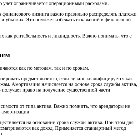
его учет ограничивается операционными расходами.
я финансового лизинга важно правильно распределять платежи
х и убытках. Это поможет избежать искажений в финансовой
 как рентабельность и ликвидность. Важно понимать, что с
лем
ичаются как по методам, так и по срокам.
зировать предмет лизинга, если лизинг квалифицируется как
ежам. Амортизация начисляется на основе срока службы актива,
р получает право на получение существенной части
симости от типа актива. Важно помнить, что арендаторы не
а амортизации.
ществляется на основании срока службы актива. При этом для
ассматриваются как доход. Применяется стандартный метод
а.