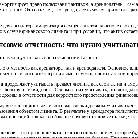
 амортизирует право пользования активом, а арендодатель – сам
ется за ним. Это означает, что арендодатель может применить р
для арендатора амортизация осуществляется на основе срока дей
 в случае финансового лизинга и при условии, что актив остаетс
совую отчетность: что нужно учитывать
 отчетность как арендатора, так и арендодателя. Основное вли
 именно лизинговые операции имеют место, поскольку они опреде
Он продолжает учитывать предмет лизинга как свой актив и амор
ять большую ликвидность. Однако стоит учитывать, что доходы о
 доходы в отчетности для корректного представления финансовы
ому все операционные лизинговые сделки должны учитываться как
зования объектом лизинга. В результате у арендатора появляютс
овых операций, так как на балансе появляются новые статьи, чт
 первое – это признание актива «право пользования», которое б