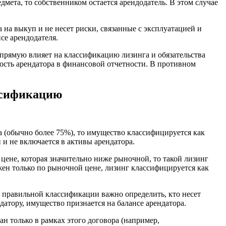
мета, то собственником остается арендодатель. В этом случае
 на выкуп и не несет риски, связанные с эксплуатацией и
се арендодателя.
апрямую влияет на классификацию лизинга и обязательства
ность арендатора в финансовой отчетности. В противном
ассификацию
а (обычно более 75%), то имущество классифицируется как
и не включается в активы арендатора.
ене, которая значительно ниже рыночной, то такой лизинг
жен только по рыночной цене, лизинг классифицируется как
я правильной классификации важно определить, кто несет
атору, имущество признается на балансе арендатора.
ан только в рамках этого договора (например,