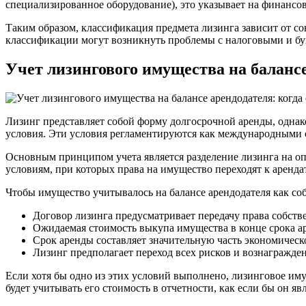
специализированное оборудование), это указывает на финансов
Таким образом, классификация предмета лизинга зависит от с
классификации могут возникнуть проблемы с налоговыми и бух
Учет лизингового имущества на балансе
Лизинг представляет собой форму долгосрочной аренды, однак
условия. Эти условия регламентируются как международными с
Основным принципом учета является разделение лизинга на оп
условиям, при которых права на имущество переходят к аренда
Чтобы имущество учитывалось на балансе арендодателя как со
Договор лизинга предусматривает передачу права собств
Ожидаемая стоимость выкупа имущества в конце срока ар
Срок аренды составляет значительную часть экономическ
Лизинг предполагает переход всех рисков и вознагражден
Если хотя бы одно из этих условий выполнено, лизинговое имущ
будет учитывать его стоимость в отчетности, как если бы он яв