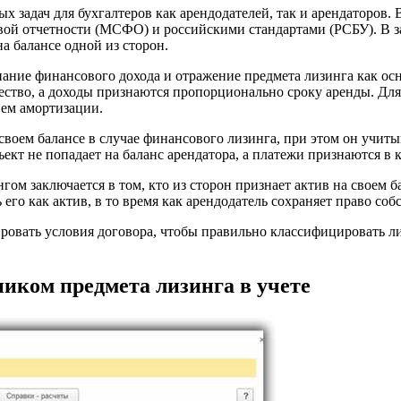
х задач для бухгалтеров как арендодателей, так и арендаторов.
ой отчетности (МСФО) и российскими стандартами (РСБУ). В за
на балансе одной из сторон.
знание финансового дохода и отражение предмета лизинга как о
ество, а доходы признаются пропорционально сроку аренды. Для
ием амортизации.
 своем балансе в случае финансового лизинга, при этом он учит
кт не попадает на баланс арендатора, а платежи признаются в ка
 заключается в том, кто из сторон признает актив на своем ба
 его как актив, в то время как арендодатель сохраняет право со
ировать условия договора, чтобы правильно классифицировать 
ником предмета лизинга в учете