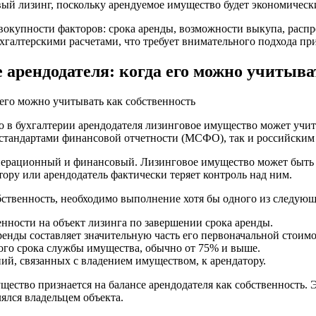
ый лизинг, поскольку арендуемое имущество будет экономически
овокупности факторов: срока аренды, возможности выкупа, расп
галтерскими расчетами, что требует внимательного подхода при
 арендодателя: когда его можно учитыва
о в бухгалтерии арендодателя лизинговое имущество может учи
тандартами финансовой отчетности (МСФО), так и российским з
ерационный и финансовый. Лизинговое имущество может быть уч
тору или арендодатель фактически теряет контроль над ним.
бственность, необходимо выполнение хотя бы одного из следующ
енности на объект лизинга по завершении срока аренды.
енды составляет значительную часть его первоначальной стоимо
ого срока службы имущества, обычно от 75% и выше.
ий, связанных с владением имуществом, к арендатору.
ество признается на балансе арендодателя как собственность. Эт
лялся владельцем объекта.