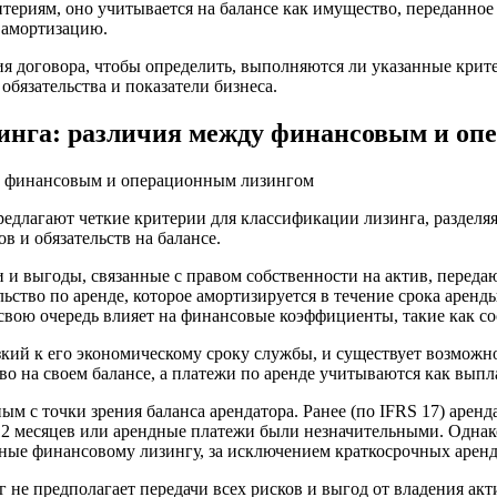
итериям, оно учитывается на балансе как имущество, переданное
м амортизацию.
вия договора, чтобы определить, выполняются ли указанные кри
обязательства и показатели бизнеса.
инга: различия между финансовым и оп
лагают четкие критерии для классификации лизинга, разделяя
в и обязательств на балансе.
и и выгоды, связанные с правом собственности на актив, передаю
ельство по аренде, которое амортизируется в течение срока арен
в свою очередь влияет на финансовые коэффициенты, такие как с
зкий к его экономическому сроку службы, и существует возможн
ство на своем балансе, а платежи по аренде учитываются как вы
 с точки зрения баланса арендатора. Ранее (по IFRS 17) аренда
е 12 месяцев или арендные платежи были незначительными. Однак
ичные финансовому лизингу, за исключением краткосрочных арен
 не предполагает передачи всех рисков и выгод от владения акт