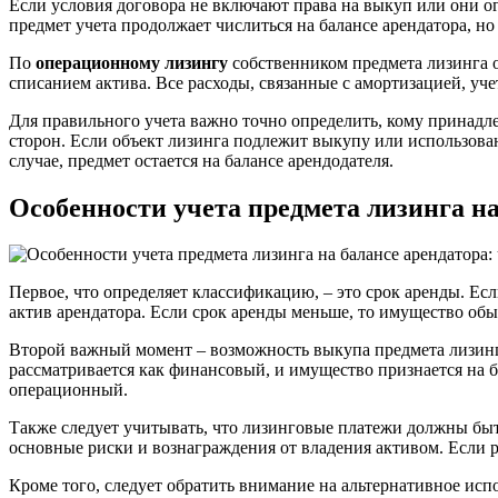
Если условия договора не включают права на выкуп или они ог
предмет учета продолжает числиться на балансе арендатора, но
По
операционному лизингу
собственником предмета лизинга ос
списанием актива. Все расходы, связанные с амортизацией, уче
Для правильного учета важно точно определить, кому принадл
сторон. Если объект лизинга подлежит выкупу или использован
случае, предмет остается на балансе арендодателя.
Особенности учета предмета лизинга н
Первое, что определяет классификацию, – это срок аренды. Ес
актив арендатора. Если срок аренды меньше, то имущество обы
Второй важный момент – возможность выкупа предмета лизинга
рассматривается как финансовый, и имущество признается на б
операционный.
Также следует учитывать, что лизинговые платежи должны быть
основные риски и вознаграждения от владения активом. Если р
Кроме того, следует обратить внимание на альтернативное исп