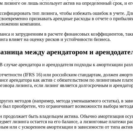
ом лизинге он лишь использует актив на определенный срок, и 
ссифицировать тип лизинга, чтобы избежать ошибок в учете. Дл
своевременно признавать арендные расходы в отчете о прибыля
положении компании.
нса и затруднениям в расчете финансовых коэффициентов, таких
нга влияет на оценку рисков и устойчивости бизнеса.
разница между арендатором и арендодате
 В случае арендатора и арендодателя подходы к амортизации разл
четности (IFRS 16) или российским стандартам, должен аморти
ансе арендатора как актив с обязательством по лизинговым плат
оговора лизинга, если лизинг является долгосрочным и арендато
угих методов (например, метода уменьшаемого остатка), в зави
он был приобретен, что ограничивает возможности выбора метод
он продолжает быть владельцем актива. Обычно амортизация осу
едмет лизинга остается на его балансе, а лизинговые платежи р
ным или с ускорением амортизации в зависимости от типа актив