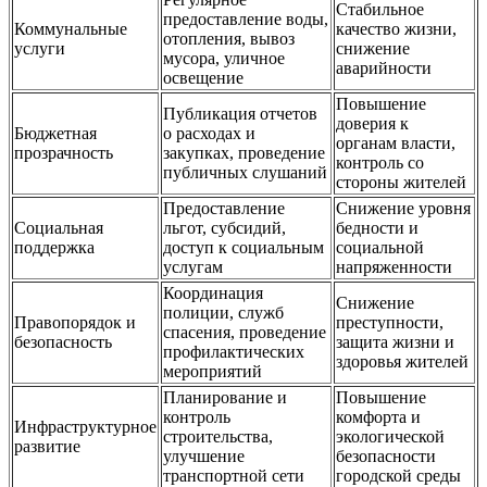
Стабильное
предоставление воды,
Коммунальные
качество жизни,
отопления, вывоз
услуги
снижение
мусора, уличное
аварийности
освещение
Повышение
Публикация отчетов
доверия к
Бюджетная
о расходах и
органам власти,
прозрачность
закупках, проведение
контроль со
публичных слушаний
стороны жителей
Предоставление
Снижение уровня
Социальная
льгот, субсидий,
бедности и
поддержка
доступ к социальным
социальной
услугам
напряженности
Координация
Снижение
полиции, служб
Правопорядок и
преступности,
спасения, проведение
безопасность
защита жизни и
профилактических
здоровья жителей
мероприятий
Планирование и
Повышение
контроль
комфорта и
Инфраструктурное
строительства,
экологической
развитие
улучшение
безопасности
транспортной сети
городской среды