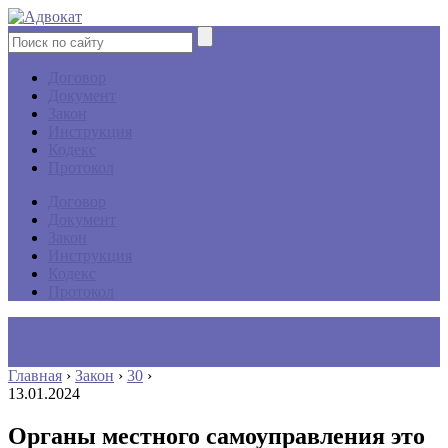
Договор
Документ
Закон
Инструкция
Кодекс
Протокол
Договор
Документ
Закон
Инструкция
Кодекс
Протокол
Главная
›
Закон
›
30
›
13.01.2024
Органы местного самоуправления это